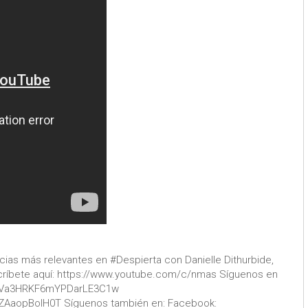
oticias más relevantes en #Despierta con Danielle Dithurbide,
ríbete aquí: https://www.youtube.com/c/nmas Síguenos en
29Va3HRKF6mYPDarLE3C1w
ZAaopBolH0T Síguenos también en: Facebook: