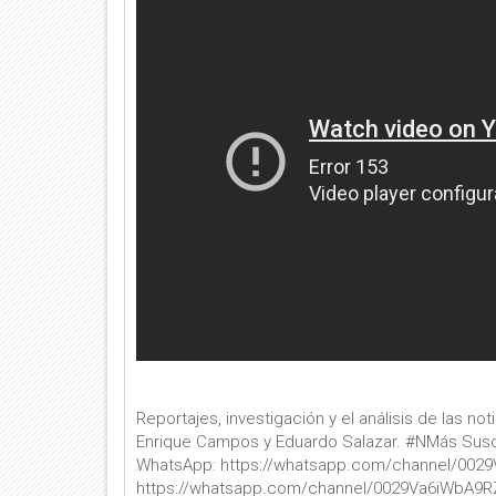
Reportajes, investigación y el análisis de las n
Enrique Campos y Eduardo Salazar. #NMás Susc
WhatsApp: https://whatsapp.com/channel/00
https://whatsapp.com/channel/0029Va6iWbA9R