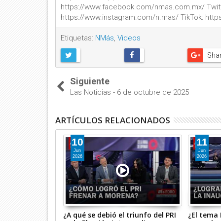
https://www.facebook.com/nmas.com.mx/ Twitter
https://www.instagram.com/n.mas/ TikTok: htt
Etiquetas:
NMás
,
Videos
Sha
Siguiente
Las Noticias - 6 de octubre de 2025
ARTÍCULOS RELACIONADOS
10
11
Jun
Jun
2026
2026
mún las y los
¿A qué se debió el triunfo del PRI
¿El tema P