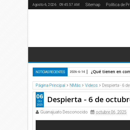
Sitemap
Política de P
Agosto 6, 2026
09:45:57 AM
¿Qué tienen en co
NOTICIAS RECIENTES
2026-6-14
Página Principal
NMás
Videos
Despierta - 6 d
06
Despierta - 6 de octub
Oct
2025
Guanajuato Desconocido
octubre 06, 2025