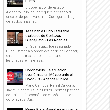
Punto
El gobernador del estado,
Alejandro Tello, anunció que fue cesado el
director del penal varonil de Cieneguillas luego
de las dos riñas re...
Asesinan a Hugo Estefanía,
exalcalde de Cortazar,
Guanajuato - Las Noticias
En Guanajuato fue asesinado
Hugo Estefanía Monroy, exalcalde de Cortazar;
en el ataque tres personas resultaron
lesionadas, entre ellas s...
13
14
Coronavirus: La situación
económica en México ante el
Jun
Jun
2026
2026
Covid-19 - Agenda Pública
Mario Campos, Rafael Cardona,
Javier Tejado y Claudio Flores Thomas platican
de la situación económica en México ante el
coronavirus. Sus...
as Mangas del Chaleco de Esta
Cáncer de Piel: ¿Tienes lunar
Muere Kobe Bryant en accidente