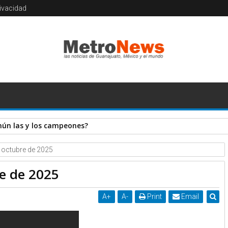
rivacidad
mún las y los campeones?
e octubre de 2025
re de 2025
A
+
A
-
Print
Email