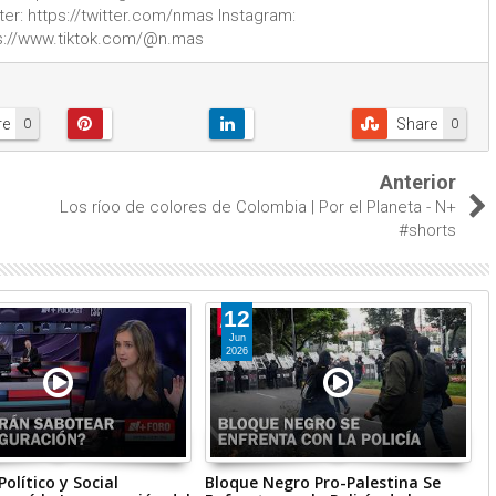
: https://twitter.com/nmas Instagram:
ps://www.tiktok.com/@n.mas
re
Share
0
0
Anterior
Los ríoo de colores de Colombia | Por el Planeta - N+
#shorts
12
Jun
2026
olítico y Social
Bloque Negro Pro-Palestina Se
L