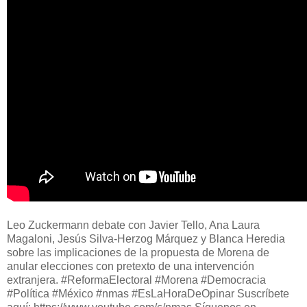
Leo Zuckermann debate con Javier Tello, Ana Laura
Magaloni, Jesús Silva-Herzog Márquez y Blanca Heredia
sobre las implicaciones de la propuesta de Morena de
anular elecciones con pretexto de una intervención
extranjera. #ReformaElectoral #Morena #Democracia
#Política #México #nmas #EsLaHoraDeOpinar Suscríbete